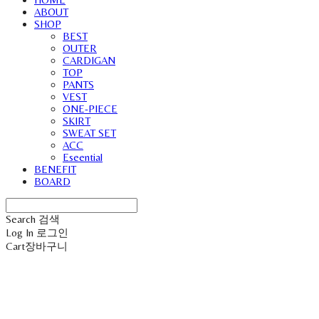
ABOUT
SHOP
BEST
OUTER
CARDIGAN
TOP
PANTS
VEST
ONE-PIECE
SKIRT
SWEAT SET
ACC
Eseential
BENEFIT
BOARD
Search
검색
Log In
로그인
Cart
장바구니