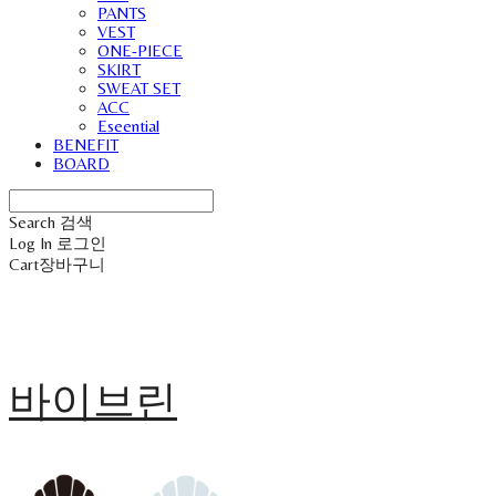
PANTS
VEST
ONE-PIECE
SKIRT
SWEAT SET
ACC
Eseential
BENEFIT
BOARD
Search
검색
Log In
로그인
Cart
장바구니
바이브린