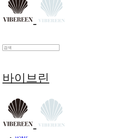
바이브린
HOME