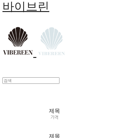
바이브린
제목
가격
제목