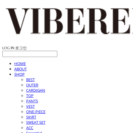
LOG IN
로그인
HOME
ABOUT
SHOP
BEST
OUTER
CARDIGAN
TOP
PANTS
VEST
ONE-PIECE
SKIRT
SWEAT SET
ACC