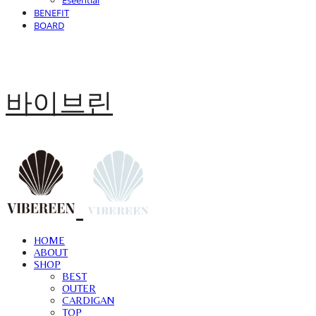
Eseential
BENEFIT
BOARD
바이브린
HOME
ABOUT
SHOP
BEST
OUTER
CARDIGAN
TOP