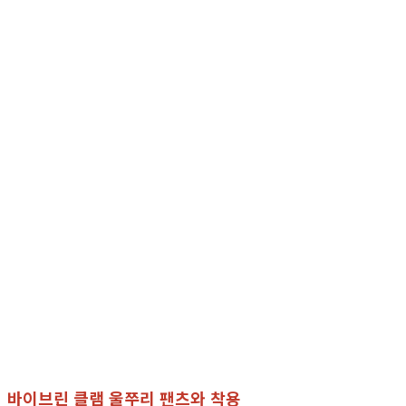
바이브린 클램 울쭈리 팬츠와 착용