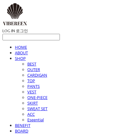
LOG IN
로그인
HOME
ABOUT
SHOP
BEST
OUTER
CARDIGAN
TOP
PANTS
VEST
ONE-PIECE
SKIRT
SWEAT SET
ACC
Eseential
BENEFIT
BOARD