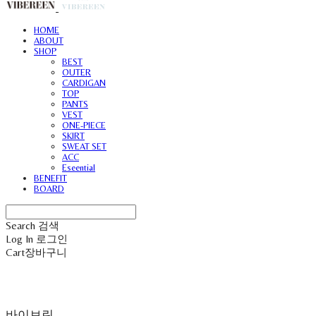
HOME
ABOUT
SHOP
BEST
OUTER
CARDIGAN
TOP
PANTS
VEST
ONE-PIECE
SKIRT
SWEAT SET
ACC
Eseential
BENEFIT
BOARD
Search
검색
Log In
로그인
Cart
장바구니
바이브린