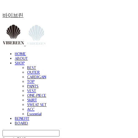
바이브린
HOME
ABOUT
SHOP
BEST
OUTER
CARDIGAN
TOP
PANTS
VEST
ONE-PIECE
SKIRT
SWEAT SET
ACC
Eseential
BENEFIT
BOARD