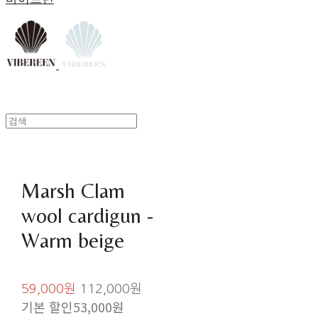
Marsh Clam
wool cardigun -
Warm beige
59,000원
112,000원
기본 할인
53,000원