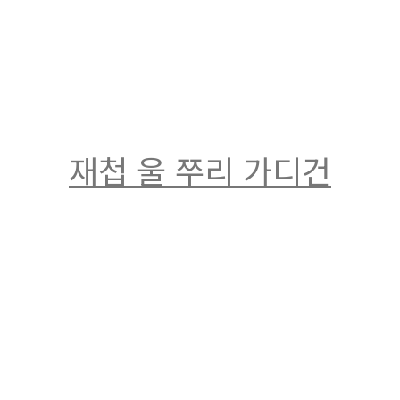
재첩 울 쭈리 가디건