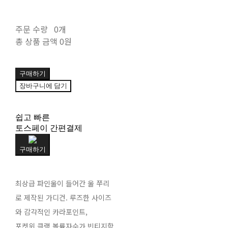
주문 수량
0개
총 상품 금액
0원
구매하기
장바구니에 담기
쉽고 빠른
토스페이 간편결제
구매하기
최상급 파인울이 들어간 울 쭈리
로 제작된 가디건. 루즈한 사이즈
와 감각적인 카라포인트,
포켓위 클램 볼륨자수가 빈티지함