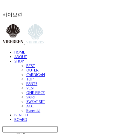
바이브린
HOME
ABOUT
SHOP
BEST
OUTER
CARDIGAN
TOP
PANTS
VEST
ONE-PIECE
SKIRT
SWEAT SET
ACC
Eseential
BENEFIT
BOARD