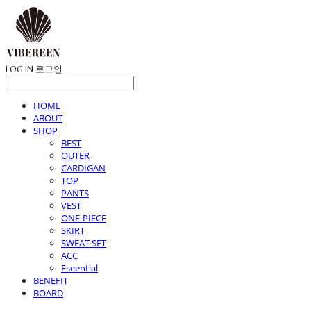
LOG IN
로그인
HOME
ABOUT
SHOP
BEST
OUTER
CARDIGAN
TOP
PANTS
VEST
ONE-PIECE
SKIRT
SWEAT SET
ACC
Eseential
BENEFIT
BOARD