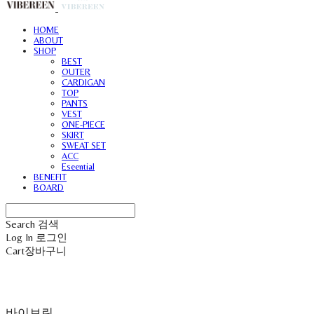
HOME
ABOUT
SHOP
BEST
OUTER
CARDIGAN
TOP
PANTS
VEST
ONE-PIECE
SKIRT
SWEAT SET
ACC
Eseential
BENEFIT
BOARD
Search
검색
Log In
로그인
Cart
장바구니
바이브린