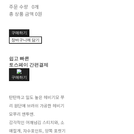
주문 수량
0개
총 상품 금액
0원
구매하기
장바구니에 담기
쉽고 빠른
토스페이 간편결제
구매하기
탄탄하고 밀도 높은 헤비기모 쭈
리 원단에 브러쉬 가공한 헤비기
모쭈리 맨투맨.
감각적인 어깨넘김 스티치와, 소
매절개, 자수포인트, 양쪽 포켓기