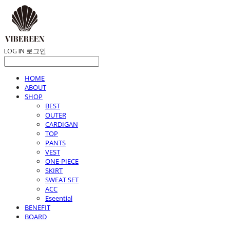
LOG IN
로그인
HOME
ABOUT
SHOP
BEST
OUTER
CARDIGAN
TOP
PANTS
VEST
ONE-PIECE
SKIRT
SWEAT SET
ACC
Eseential
BENEFIT
BOARD