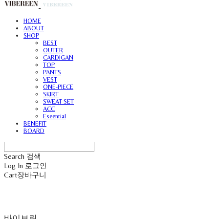
HOME
ABOUT
SHOP
BEST
OUTER
CARDIGAN
TOP
PANTS
VEST
ONE-PIECE
SKIRT
SWEAT SET
ACC
Eseential
BENEFIT
BOARD
Search
검색
Log In
로그인
Cart
장바구니
바이브린