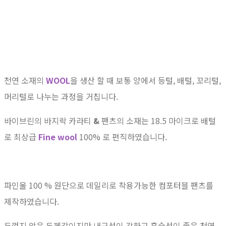
천연 소재의
WOOL
을 생산 할 때 보통 양에서 등털, 배털, 꼬리털,
머리털로 나누는 과정을 거칩니다.
바이브린의 바지락
카라티
&
팬츠의 소재는 18.5 마이크로 배털
로 최상급
Fine wool
100% 로 편직하였습니다.
파인울 100 % 원단으로 데일리로 착용가능한 컴포터블 팬츠를
제작하였습니다.
두껍지 않은 두께감이지만 내구성이 강하고 흡습성이 좋은 천연