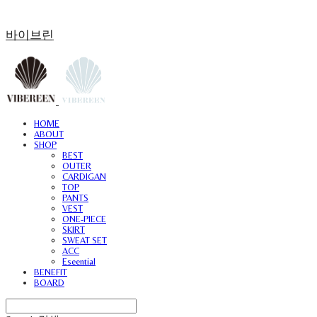
바이브린
HOME
ABOUT
SHOP
BEST
OUTER
CARDIGAN
TOP
PANTS
VEST
ONE-PIECE
SKIRT
SWEAT SET
ACC
Eseential
BENEFIT
BOARD