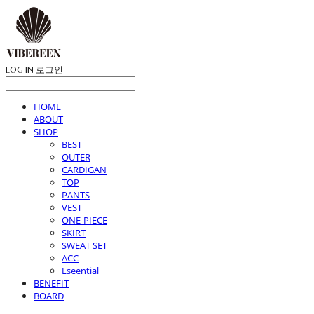
LOG IN
로그인
HOME
ABOUT
SHOP
BEST
OUTER
CARDIGAN
TOP
PANTS
VEST
ONE-PIECE
SKIRT
SWEAT SET
ACC
Eseential
BENEFIT
BOARD