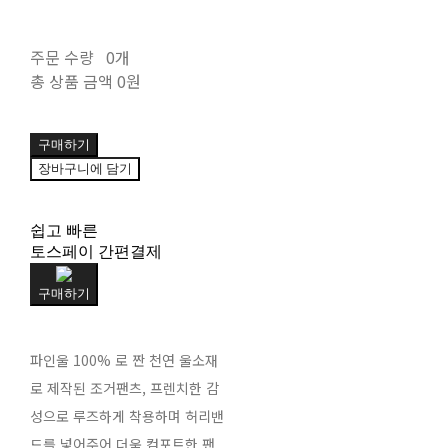
주문 수량
0개
총 상품 금액
0원
구매하기
장바구니에 담기
쉽고 빠른
토스페이 간편결제
구매하기
파인울 100% 로 짠 천연 울소재
로 제작된 조거팬츠, 프렌치한 감
성으로 루즈하게 착용하며 허리밴
드를 넣어주어 더욱 컴포트한 팬