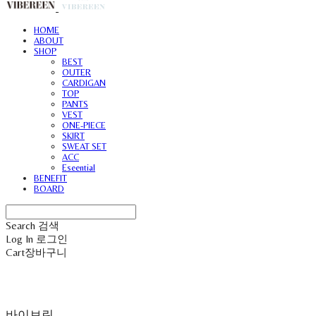
HOME
ABOUT
SHOP
BEST
OUTER
CARDIGAN
TOP
PANTS
VEST
ONE-PIECE
SKIRT
SWEAT SET
ACC
Eseential
BENEFIT
BOARD
Search
검색
Log In
로그인
Cart
장바구니
바이브린