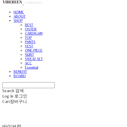
HOME
ABOUT
SHOP
BEST
OUTER
CARDIGAN
TOP
PANTS
VEST
ONE-PIECE
SKIRT
SWEAT SET
ACC
Eseential
BENEFIT
BOARD
Search
검색
Log In
로그인
Cart
장바구니
바이브린