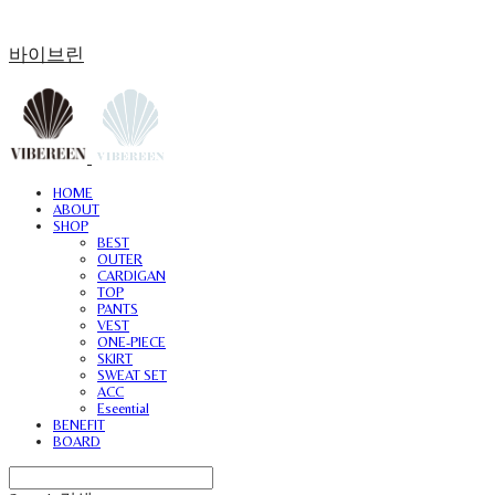
바이브린
HOME
ABOUT
SHOP
BEST
OUTER
CARDIGAN
TOP
PANTS
VEST
ONE-PIECE
SKIRT
SWEAT SET
ACC
Eseential
BENEFIT
BOARD