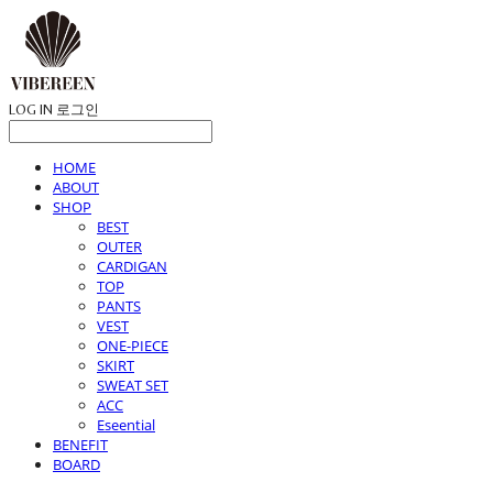
LOG IN
로그인
HOME
ABOUT
SHOP
BEST
OUTER
CARDIGAN
TOP
PANTS
VEST
ONE-PIECE
SKIRT
SWEAT SET
ACC
Eseential
BENEFIT
BOARD