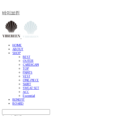
바이브린
HOME
ABOUT
SHOP
BEST
OUTER
CARDIGAN
TOP
PANTS
VEST
ONE-PIECE
SKIRT
SWEAT SET
ACC
Eseential
BENEFIT
BOARD