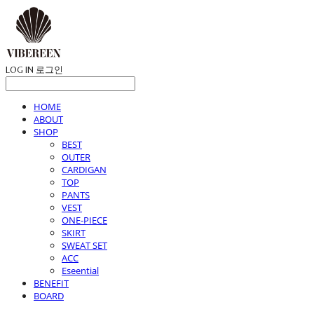
LOG IN
로그인
HOME
ABOUT
SHOP
BEST
OUTER
CARDIGAN
TOP
PANTS
VEST
ONE-PIECE
SKIRT
SWEAT SET
ACC
Eseential
BENEFIT
BOARD