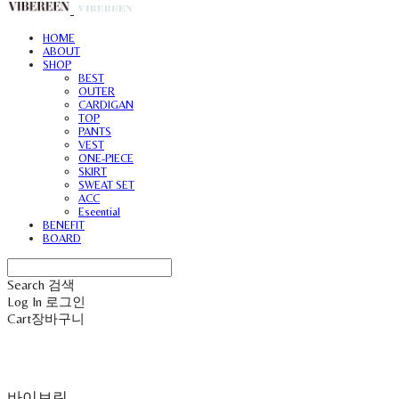
HOME
ABOUT
SHOP
BEST
OUTER
CARDIGAN
TOP
PANTS
VEST
ONE-PIECE
SKIRT
SWEAT SET
ACC
Eseential
BENEFIT
BOARD
Search
검색
Log In
로그인
Cart
장바구니
바이브린